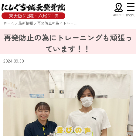
access
menu
東大阪に2院・八尾に1院
ホーム
>
最新情報
>
再発防止の為にトレー...
再発防止の為にトレーニングも頑張っ
ています！！
2024.09.30