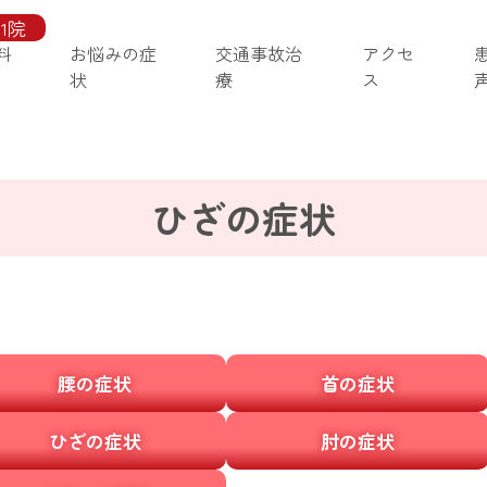
1院
料
お悩みの症
交通事故治
アクセ
状
療
ス
ひざの症状
腰の症状
首の症状
ひざの症状
肘の症状