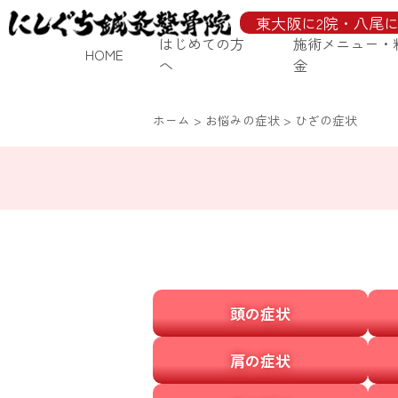
東大阪に2院・八尾に
はじめての方
施術メニュー・
HOME
へ
金
ホーム
>
お悩みの症状
>
ひざの症状
頭の症状
肩の症状