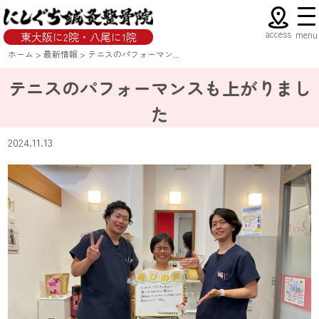
access
menu
東大阪に2院・八尾に1院
ホーム
>
最新情報
>
テニスのパフォーマン...
テニスのパフォーマンスも上がりまし
た
2024.11.13