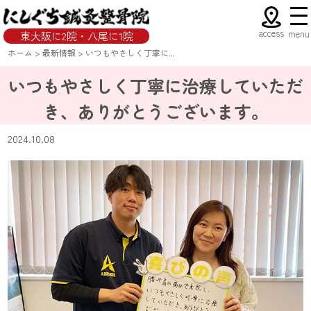
access
menu
東大阪に2院・八尾に1院
ホーム
>
最新情報
>
いつもやさしく丁寧に...
いつもやさしく丁寧に治療していただ
き、ありがとうございます。
2024.10.08